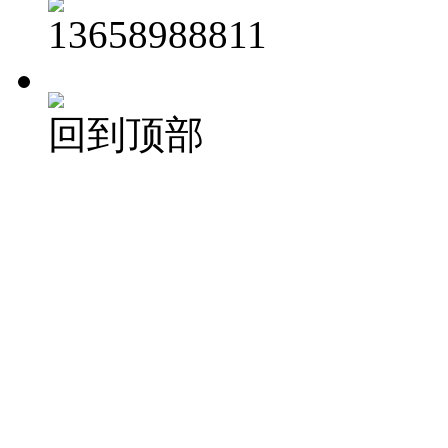
13658988811
回到顶部