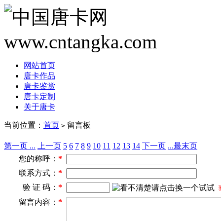
网站首页
唐卡作品
唐卡鉴赏
唐卡定制
关于唐卡
当前位置：
首页
留言板
>
第一页 ...
上一页
5
6
7
8
9
10
11
12
13
14
下一页
...最末页
您的称呼：
*
联系方式：
*
验 证 码：
*
留言内容：
*