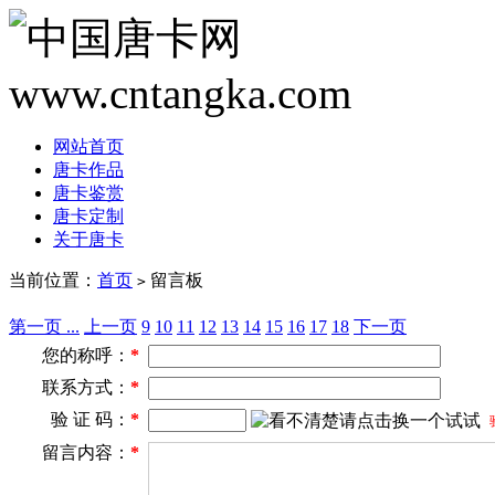
网站首页
唐卡作品
唐卡鉴赏
唐卡定制
关于唐卡
当前位置：
首页
留言板
>
第一页 ...
上一页
9
10
11
12
13
14
15
16
17
18
下一页
您的称呼：
*
联系方式：
*
验 证 码：
*
留言内容：
*