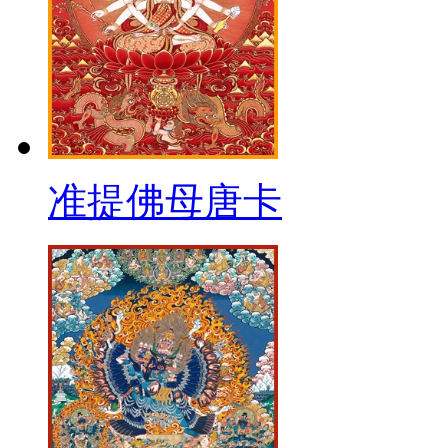
准提佛母唐卡