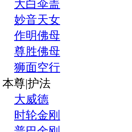
大白伞盖
妙音天女
作明佛母
尊胜佛母
狮面空行
本尊|护法
大威德
时轮金刚
普巴金刚