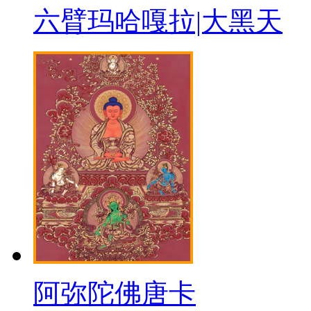
六臂玛哈嘎拉|大黑天
阿弥陀佛唐卡