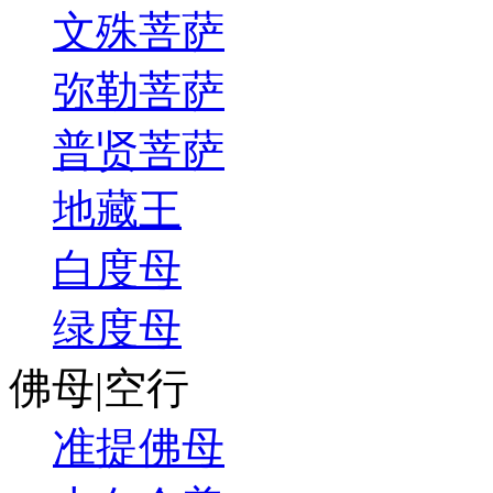
文殊菩萨
弥勒菩萨
普贤菩萨
地藏王
白度母
绿度母
佛母|空行
准提佛母