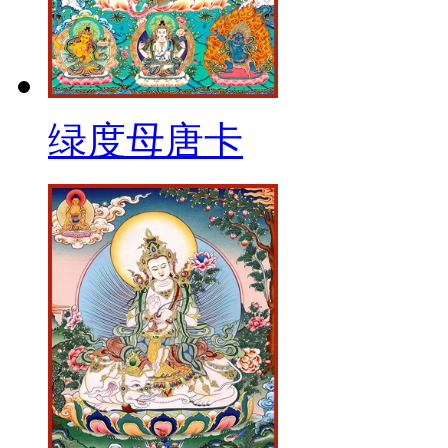
绿度母唐卡