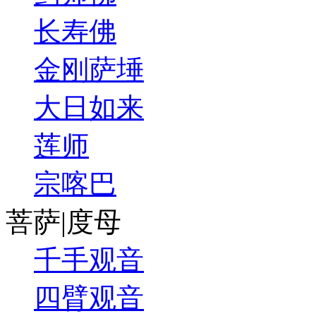
长寿佛
金刚萨埵
大日如来
莲师
宗喀巴
菩萨|度母
千手观音
四臂观音