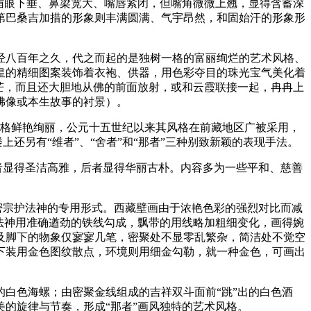
眉眼下垂、鼻梁宽大、嘴唇紧闭，但嘴角微微上翘，显得含蓄深
第巴桑吉加措的形象则丰满圆满、气宇昂然，和固始汗的形象形
经八百年之久，代之而起的是独树一格的富丽绚烂的艺术风格、
皇的精细图案装饰着衣袍、供器，用色彩夺目的珠光宝气美化着
芒，而且还大胆地从佛的前面放射，或和云霞联接一起，冉冉上
佛像或本生故事的衬景）。
风格鲜艳绚丽，公元十五世纪以来其风格在前藏地区广被采用，
还另有“维者”、“舍者”和“那者”三种别致新颖的表现手法。
者显得圣洁高雅，后者显得华丽古朴。内容多为一些平和、慈善
密宗护法神的专用形式。西藏壁画由于浓艳色彩的强烈对比而减
法神用准确遒劲的铁线勾成，飘带的用线略加粗细变化，画得婉
及脚下的物象仅寥寥几笔，密聚处不显零乱繁杂，简洁处不觉空
下装用金色图纹散点，环境则用细金勾勒，就一种金色，可画出
白色海螺；由密聚金线组成的吉祥双斗面前“跳”出的白色酒
的旋律与节奏，形成“那者”画风独特的艺术风格。