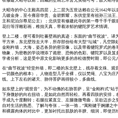
在修建大昭寺以前，西藏的壁画艺术暂无实物可考，故大昭寺
大昭寺的中心主殿高四层，上二层为五世达赖在公元1642年
几镀金身，至今雍容华贵、金碧辉耀，东供堂里有祖孙三法王
主和尼泊尔尊尼公主）；北供堂有修建此寺的第一尊千手千眼
花衍等浮雕彩画，稚拙天真，带着浓郁的犍陀罗艺术情调。
登上二楼，便可看到吐蕃壁画的真迹：东面的“曲节祝波”。译
平方米，东北壁毁去大半，所存部份绘有大型“坛城”，凡空
金刚杵墙，大海，姿态各异的密宗像，以及带着犍陀罗式的卷
物象，为密教的学说增添了诡密、恐怖的色彩。犍陀罗以及笈
学者分析，这是受中原文化影响更多的赤松德赞时期，即公元
在“曲节祝波”经堂外墙，即二楼的东北壁上，残存着文殊、
一切颜色的根本）。人物造型几乎全裸，仅以梵绳、八宝为庄
线。上下左右的诸天、胁侍菩萨画得较小，多曲线。
如东壁上的“观世音”，为不动佛的右胁菩萨，呈“金刚杵式”
下身微妙的向右扭动，是如此自然而轻松。再看四肢的安排，
乎成九十度翻转；右腿拉紧直立、左腿微微弯曲，呈欲迈步之
自对生活的熟悉、了解与夸张，一张一弛，“寓刚健于婀娜之
和裸露肉体的对比中，更加衬托出肌肤的丰腴、细润，即使历