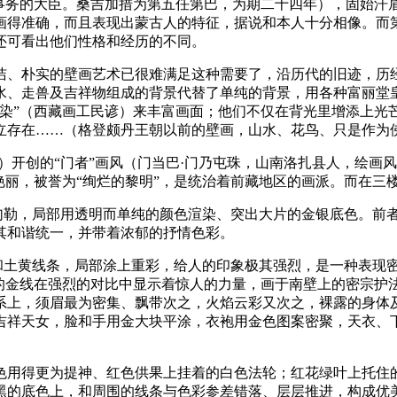
政事务的大臣。桑吉加措为第五任第巴，为期二十四年），固始汗
画得准确，而且表现出蒙古人的特征，据说和本人十分相像。而
还可看出他们性格和经历的不同。
洁、朴实的壁画艺术已很难满足这种需要了，沿历代的旧迹，历
水、走兽及吉祥物组成的背景代替了单纯的背景，用各种富丽堂
渲染”（西藏画工民谚）来丰富画面；他们不仅在背光里增添上光
立存在……（格登颇丹王朝以前的壁画，山水、花鸟、只是作为
）开创的“门者”画风（门当巴·门乃屯珠，山南洛扎县人，绘画
丽，被誉为“绚烂的黎明”，是统治着前藏地区的画派。而在三楼上
线勾勒，局部用透明而单纯的颜色渲染、突出大片的金银底色。前
其和谐统一，并带着浓郁的抒情色彩。
金和土黄线条，局部涂上重彩，给人的印象极其强烈，是一种表现
舞的金线在强烈的对比中显示着惊人的力量，画于南壁上的密宗护
系上，须眉最为密集、飘带次之，火焰云彩又次之，裸露的身体
吉祥天女，脸和手用金大块平涂，衣袍用金色图案密聚，天衣、
色用得更为提神、红色供果上挂着的白色法轮；红花绿叶上托住的
黑的底色上，和周围的线条与色彩参差错落、层层推进，构成优美