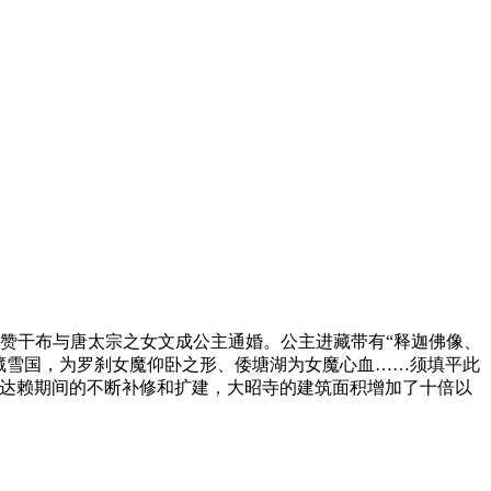
松赞干布与唐太宗之女文成公主通婚。公主进藏带有“释迦佛像、
藏雪国，为罗刹女魔仰卧之形、倭塘湖为女魔心血……须填平此
世达赖期间的不断补修和扩建，大昭寺的建筑面积增加了十倍以