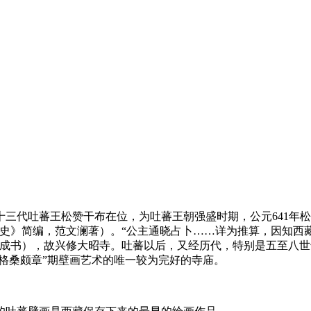
三代吐蕃王松赞干布在位，为吐蕃王朝强盛时期，公元641年
通史》简编，范文澜著）。“公主通晓占卜……详为推算，因知西
8年成书），故兴修大昭寺。吐蕃以后，又经历代，特别是五至八
“格桑颇章”期壁画艺术的唯一较为完好的寺庙。