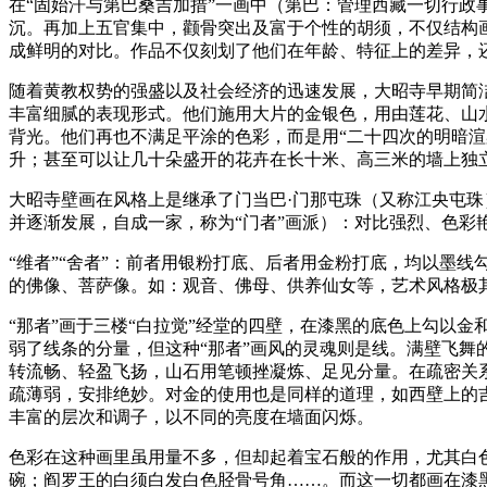
在“固始汗与第巴桑吉加措”一画中（第巴：管理西藏一切行
沉。再加上五官集中，颧骨突出及富于个性的胡须，不仅结构
成鲜明的对比。作品不仅刻划了他们在年龄、特征上的差异，
随着黄教权势的强盛以及社会经济的迅速发展，大昭寺早期简
丰富细腻的表现形式。他们施用大片的金银色，用由莲花、山
背光。他们再也不满足平涂的色彩，而是用“二十四次的明暗
升；甚至可以让几十朵盛开的花卉在长十米、高三米的墙上独
大昭寺壁画在风格上是继承了门当巴·门那屯珠（又称江央屯珠
并逐渐发展，自成一家，称为“门者”画派）：对比强烈、色彩艳
“维者”“舍者”：前者用银粉打底、后者用金粉打底，均以墨
的佛像、菩萨像。如：观音、佛母、供养仙女等，艺术风格极
“那者”画于三楼“白拉觉”经堂的四壁，在漆黑的底色上勾以
弱了线条的分量，但这种“那者”画风的灵魂则是线。满壁飞
转流畅、轻盈飞扬，山石用笔顿挫凝炼、足见分量。在疏密关
疏薄弱，安排绝妙。对金的使用也是同样的道理，如西壁上的
丰富的层次和调子，以不同的亮度在墙面闪烁。
色彩在这种画里虽用量不多，但却起着宝石般的作用，尤其白
碗；阎罗王的白须白发白色胫骨号角……。而这一切都画在漆