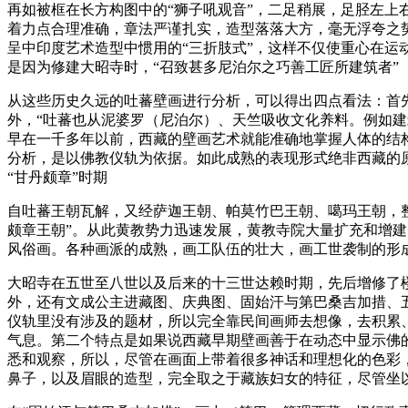
再如被框在长方构图中的“狮子吼观音”，二足稍展，足胫左
着力点合理准确，章法严谨扎实，造型落落大方，毫无浮夸之
呈中印度艺术造型中惯用的“三折肢式”，这样不仅使重心在运
是因为修建大昭寺时，“召致甚多尼泊尔之巧善工匠所建筑者”
从这些历史久远的吐蕃壁画进行分析，可以得出四点看法：首
外，“吐蕃也从泥婆罗（尼泊尔）、天竺吸收文化养料。例如
早在一千多年以前，西藏的壁画艺术就能准确地掌握人体的结
分析，是以佛教仪轨为依据。如此成熟的表现形式绝非西藏的
“甘丹颇章”时期
自吐蕃王朝瓦解，又经萨迦王朝、帕莫竹巴王朝、噶玛王朝，整
颇章王朝”。从此黄教势力迅速发展，黄教寺院大量扩充和增
风俗画。各种画派的成熟，画工队伍的壮大，画工世袭制的形
大昭寺在五世至八世以及后来的十三世达赖时期，先后增修了
外，还有文成公主进藏图、庆典图、固始汗与第巴桑吉加措、
仪轨里没有涉及的题材，所以完全靠民间画师去想像，去积累
气息。第二个特点是如果说西藏早期壁画善于在动态中显示佛
悉和观察，所以，尽管在画面上带着很多神话和理想化的色彩
鼻子，以及眉眼的造型，完全取之于藏族妇女的特征，尽管坐