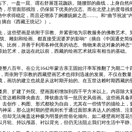
上右下、一盘一屈、谓右舒展莲花跏趺。随腰部的曲线，上身自然
势，尽管面部残毁，仍保留下优美的仪态。而在北壁上的度母残
动中求得稳定，而且还增添了婀娜妩媚之态……。和“曲节祝波”
（摘自《西藏王统记》）。
先，这些壁画是依附于宗教、并紧密地为宗教服务的佛教艺术。
建筑、雕刻和绘画、都直接受泥婆罗的影响”（摘自《中国通史简
构、比例，并善于利用各种优美的动态、饰物来表达对象的神态“
原始艺术，故远在此以前，西藏的绘画艺术就应有相当的基础。
整八百年。在公元1642年蒙古亲王固始汗率军推翻了为期二十
建，而依附于宗教的西藏壁画艺术也得到迅速的发展。不仅在数
成，画坊的建立也就是从这时期开始的。在五世达赖时期西藏的
楼房、扩建了外院、壁画面积增加到四千平方米以上。内容除大
五世达赖和降央曲吉、降钦曲吉等一批历史风俗画。这些画具备
、去创作，构图、形式都较为自由，尤其在一些情节的描绘上，
的神采，那么这时期的壁画则长于通过面部来表达人的感情。注
，但却无法掩盖这种极为明显的世俗化倾向。如二楼壁画对莲花
以月轮、持以颅器、衬以背光，但仍无法阻止我们对生活中平静