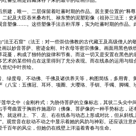
的吐蕃壁画是西藏保存下来的最早的绘画作品。
以后所建，唯一、二层保留着吐蕃时期的作品。居主要位置的“释尊
、二妃及大臣吞米桑布扎、禄东赞的泥塑彩像（祖孙三法王：史
观音塑像……。这些塑像手法古朴浑厚，实为吐蕃时期的作品。
为“法王石窟”（法王：对一些崇信佛教的古代藏王及高级僧人的
隙处画以妙音菩萨、密迹金刚、叶衣母等密宗佛像。画面用黑色铁
草花蔓，构成了独特的旋律和节奏。而这一切又是安置在黑色的
多艺术的某些特点在这里得到了充分表现。而在线条的运用与组
八世纪中叶所绘。
观音、绿度母、不动佛、千佛及诸供养天等，构图简练，多用青、
严（八宝：五佛冠、耳环、项圈、大璎珞、手钏、手镯、脚镯、
站于莲华之中（金刚杵式：为胁侍菩萨的立像标志，其状二头尖中
右手弯曲置于胸前作施愿印（佛像、菩萨像的一种手势标志，还
势。就这样上、下、左、右在线条与动态上形成对比，但从斜线
中”。观世音在欲动不动之中显示着她的风韵与神彩。还应该注意
经千百年的风尘，但她仍在残壁上洋溢着青春与生命。