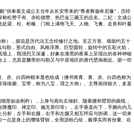
殿”供奉着文成公主当年从长安带来的“尊者释迦牟尼像”，历经
家称松赞干布、赤松德赞、热巴金三藏王的总名。二妃：文成公
此处梁、柱、桁椽、门框上满饰飞天、人物、飞禽、走兽和叶蔓
敬称），据说是历代法王念经修行之地。呈正方形、墙面约五十
线勾勒，形式自由、风格淳厚。巨型圆轮，旋转中的五彩火焰，
底墙上，既强烈又深邃，好象在漆黑的夜幕上呈现出的各种神秘
合上，尤其是飘带的勾勒又与中原地区的唐代壁画相近。据一些
黄、赤、白四种根本显色绘成（佛书将青、黄、赤、白四色称为
珍珠络腑、宝带，称为八宝，谓之大饰）。主尊画得较大，多直
间细形如金刚杵），上身与肩向左倾斜、随着腰和臂部的曲线，
有降魔印、禅定印、施无畏印等），左手垂直向下，手腕向内几
上分析，左手和右腿，右手和左腿又相互呼应与协调，这一切来
的一点是身上的缨络臂钏，全用沥粉凸绘，极厚实而有份量、在