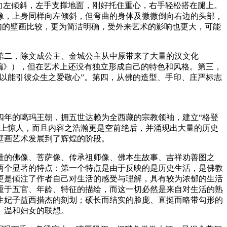
向左倾斜，左手支撑地面，刚好托住重心，右手轻松搭在腿上。
像，上身同样向左倾斜，但弯曲的身体及微微倒向右边的头部，
内的壁画比较，更为简洁明确，受外来艺术的影响也更大，可能
第二，除文成公主、金城公主从中原带来了大量的汉文化
编》），但在艺术上还没有独立形成自己的特色和风格。第三，
以能引彼众生之爱敬心”。第四，从佛的造型、手印、庄严标志
四年的噶玛王朝，拥五世达赖为全西藏的宗教领袖，建立“格登
量上惊人，而且内容之浩瀚更是空前绝后，并涌现出大量的历史
壁画艺术发展到了辉煌的阶段。
量的佛像、菩萨像、传承祖师像、佛本生故事、吉祥劝善图之
两个显著的特点：第一个特点是由于反映的是历史生活，是佛教
更是倾注了作者自己对生活的感受与理解，具有较为浓郁的生活
重于五官、年龄、特征的描绘，而这一切必然是来自对生活的熟
生妃子益西措杰的刻划；硕长而结实的脸庞、直挺而略带勾形的
、温和妇女的联想。