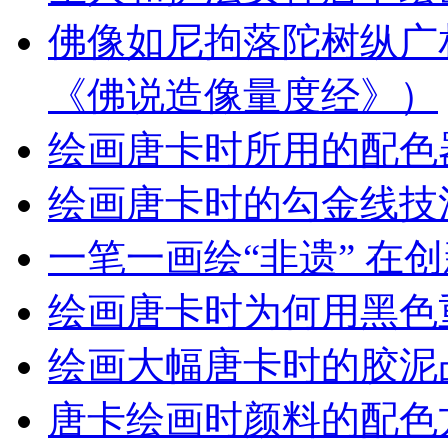
佛像如尼拘落陀树纵广
《佛说造像量度经》）
绘画唐卡时所用的配色
绘画唐卡时的勾金线技
一笔一画绘“非遗” 在
绘画唐卡时为何用黑色
绘画大幅唐卡时的胶泥
唐卡绘画时颜料的配色