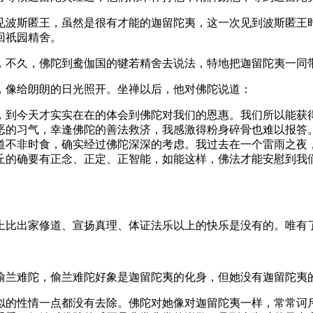
波斯匿王，虽然是很有才能的迦留陀夷，这一次见到波斯匿王时
回祇园精舍。
不久，佛陀到鸯伽国的犍若精舍去说法，特地把迦留陀夷一同带
像给朗朗的日光照开。坐禅以后，他对佛陀说道：
到今天才实实在在的体会到佛陀对我们的恩惠。我们所以能获得
恶的习气，幸逢佛陀的善法救济，我感激得粉身碎骨也难以报答
道不非时食，确实经过佛陀深深的考虑。我过去在一个雷雨之夜
丘的确要有正念、正定、正智能，如能这样，佛法才能安慰到我
比出家修道、宣扬真理、体证法乐以上的快乐是没有的。唯有了
兰难陀，偷兰难陀好象是迦留陀夷的化身，但她没有迦留陀夷
的性情一点都没有去除。佛陀对她像对迦留陀夷一样，常常诃斥