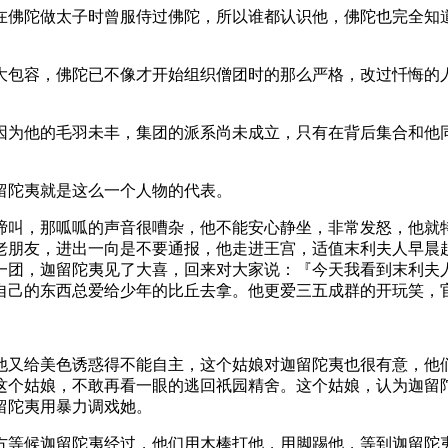
佛陀做太子时曾服侍过佛陀，所以谁都认识他，佛陀也完全知道
包容，佛陀已不像才开始组织僧团时的那么严格，改过忏悔的人
为他的毛羽未丰，集团的派系尚未成立，只有在背后集合和他同
陀夷就是这么一个人物的代表。
叫，那呱呱的声音很嘈杂，他不能安心静坐，非常发怒，他就特
老朋友，进出一向是不要通报，他走进王宫，适值末利夫人早晨
一团，迦留陀夷见了大喜，回来对大家说：『今天我看到末利夫
自己的东西总爱给少年的比丘去拿。他更爱三五成群的开玩笑，
又给美色诱惑得不能自主，这个姑娘对迦留陀夷也很有意，他们
这个姑娘，不敢再看一眼的逃回祇园精舍。这个姑娘，认为迦留
留陀夷用暴力调戏她。
等候迦留陀夷经过，他们用木棒打他，用脚踢他，等到迦留陀夷