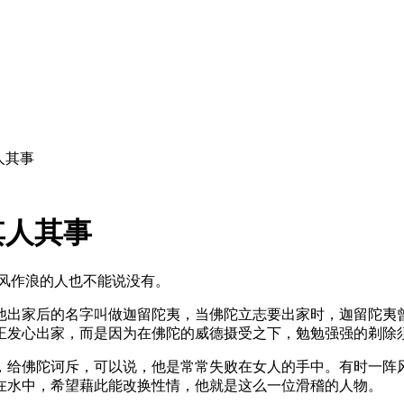
人其事
其人其事
风作浪的人也不能说没有。
出家后的名字叫做迦留陀夷，当佛陀立志要出家时，迦留陀夷曾
正发心出家，而是因为在佛陀的威德摄受之下，勉勉强强的剃除
给佛陀诃斥，可以说，他是常常失败在女人的手中。有时一阵风
在水中，希望藉此能改换性情，他就是这么一位滑稽的人物。