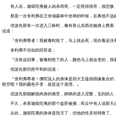
有人说，迦留陀夷被人凶杀而死，一定死得很苦，很悲惨，
那是一次舍利弗在王舍城森林中坐禅的时候，在离他不远的
优波先那有一次进入三昧时，像有甚么东西在她身上爬着，
说道：
『舍利弗尊者！我被毒蛇咬了，马上就会死，现在毒还没有
舍利弗不信似的回答道：
『没有这回事，被毒蛇咬了的人，颜色马上就会变的，我看
优波先那仍然平和的说道：
『舍利弗尊者！佛陀说人的身体是四大五蕴假因缘集合的，
咬空呢？我的颜色不变，就是这个道理。』
优波先那能解脱肉身的痛苦，静静的进入涅槃，见到的人，
不久，杀害迦留陀夷的那个盗匪被捕，民众中有人说那天还
从此，迦留陀夷的身体是毁灭了，但他的性灵却得救了。