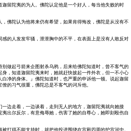
迦留陀夷的为人。佛陀认定他是一个好人，每当他失败的时
，佛陀认为他将来仍有希望，如果肯得悔改，佛陀是从没有不
感的人发发牢骚，泄泄胸中的不平，在表面上是没有人敢反对
别做起弓箭来企图射杀乌鸦，后来给佛陀知道时，曾不客气的
起身，知道迦留陀夷来时，她就赶快披起一件外衣，但一不小心
人白净的身体。』佛陀知道时，也严重的申诉他一顿。说起迦留
官僚的习气很重，佛陀总是不客气的诃斥他。
一边走着，一边谈着，走到无人的地方，迦留陀夷就向她接
陀夷出尔反尔，有意侮辱她，伤害了她的自尊心，她即刻殴伤自
被打得不能支持时，就把他投进围绕在宫殿四周的护宫河中。