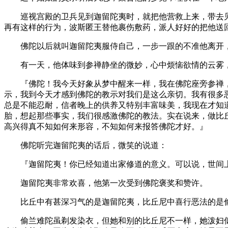
巡视宫殿的卫兵见到迦留陀夷时，就把他营救上来，带去见
再有这样的行为，波斯匿王替他裹伤敷药，派人好好的把他送
佛陀以后就叫迦留陀夷服侍自己，一步一跟的不准他离开，
有一天，他体味到参禅静坐的微妙，心中烦恼欲情的云雾，
『佛陀！我今天好象从梦中醒来一样，我在佛陀座旁参禅，
示，我到今天才感到佛陀的教示对我们是这么亲切。我有很多
总是不能忍耐，信者晚上的供养又特别丰富味美，我现在才知
胎，想起那些事实，我们很感激佛陀的教法。实在说来，做比
高兴得真不知如何来形容，不知如何来报答佛陀才好。』
佛陀听完迦留陀夷的话后，微笑的说道：
『迦留陀夷！你已经知道出家修道的意义。可以说，世间上
迦留陀夷非常欢喜，他第一次受到佛陀褒奖和赞许。
比丘中有甚深习气的是迦留陀夷，比丘尼中喜行恶法的是偷
偷兰难陀虽剃发染衣，但她和别的比丘尼不一样，她泼妇似