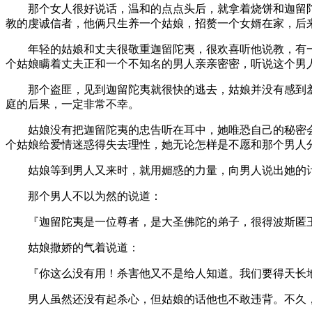
那个女人很好说话，温和的点点头后，就拿着烧饼和迦留陀
教的虔诚信者，他俩只生养一个姑娘，招赘一个女婿在家，后
年轻的姑娘和丈夫很敬重迦留陀夷，很欢喜听他说教，有一
个姑娘瞒着丈夫正和一个不知名的男人亲亲密密，听说这个男
那个盗匪，见到迦留陀夷就很快的逃去，姑娘并没有感到羞
庭的后果，一定非常不幸。
姑娘没有把迦留陀夷的忠告听在耳中，她唯恐自己的秘密会
个姑娘给爱情迷惑得失去理性，她无论怎样是不愿和那个男人
姑娘等到男人又来时，就用媚惑的力量，向男人说出她的计
那个男人不以为然的说道：
『迦留陀夷是一位尊者，是大圣佛陀的弟子，很得波斯匿王
姑娘撒娇的气着说道：
『你这么没有用！杀害他又不是给人知道。我们要得天长地
男人虽然还没有起杀心，但姑娘的话他也不敢违背。不久，