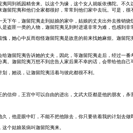
夷同到祇园精舍来。以这个为缘，这个女人就皈依佛陀。不久以
来迦留陀夷和他们全家都很好，常常到他们家中去玩。可是，很
天下午，迦留陀夷走到姑娘的家中，姑娘的丈夫出外去推销烧饼
人是盗匪一类的人物，迦留陀夷见到时进退非常为难，也感到非
愧，她心中反而怨怪迦留陀夷是故意的前来找她麻烦。迦留陀夷
给迦留陀夷告诉她的丈夫，因此，等迦留陀夷走后，经过一番考
分离。迦留陀夷万想不到忠告人家后果不幸的话，会带给他自己
划，她说，让迦留陀夷活着与彼此都很不利。
的信仰，王宫中可以自由的进出，文武大臣都是他的朋友，杀
久，他是眼中盯，不能不把他除去，你只要依着我的计划去做
这个姑娘装病叫迦留陀夷来。