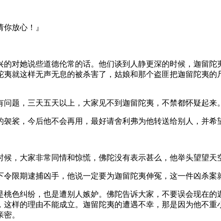
请你放心！』
的对她说些道德伦常的话。他们谈到人静更深的时候，迦留陀夷
陀夷就这样无声无息的被杀害了，姑娘和那个盗匪把迦留陀夷的
问题，三天五天以上，大家见不到迦留陀夷，不禁都怀疑起来
袈裟，今后他不会再用，最好请舍利弗为他转送给别人，并希
候，大家非常同情和惊慌，佛陀没有表示甚么，他举头望望天
令限期逮捕凶手，他说一定要为迦留陀夷伸冤，这一件凶杀案
桃色纠纷，也是遭别人嫉妒。佛陀告诉大家，不要误会现在的迦
，这样的理由不能成立。迦留陀夷的遭遇不幸，那是因为他不重
亲密。