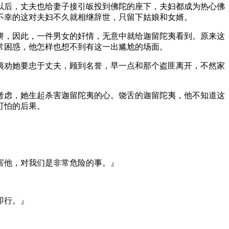
后，丈夫也给妻子接引皈投到佛陀的座下，夫妇都成为热心佛
不幸的这对夫妇不久就相继辞世，只留下姑娘和女婿。
，因此，一件男女的奸情，无意中就给迦留陀夷看到。原来这
常困惑，他怎样也想不到有这一出尴尬的场面。
劝她要忠于丈夫，顾到名誉，早一点和那个盗匪离开，不然家
虑，她生起杀害迦留陀夷的心。饶舌的迦留陀夷，他不知道这
可怕的后果。
害他，对我们是非常危险的事。』
即行。』