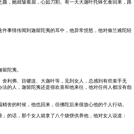
之颜，她就皱着眉，心如刀割。有一天大迦叶托钵乞食回来，路
件事情传闻到迦留陀夷的耳中，他异常愤怒，他对偷兰难陀轻
迦留陀夷。
舍利弗、目犍连、大迦叶等，见到女人，总感到有些束手无
办法的人，迦留陀夷还是很欢喜和他来往，他对任何人都没有怨
精舍的时候，他也回来，但佛陀后来很放心他的个人行动。
」的话，那个女人就拿了八个烧饼供养他，他对女人说道：