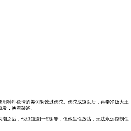
用种种欲情的美词劝谏过佛陀。佛陀成道以后，再奉净饭大王
须发，换着袈裟。
潮之后，他也知道忏悔谢罪，但他生性放荡，无法永远控制住