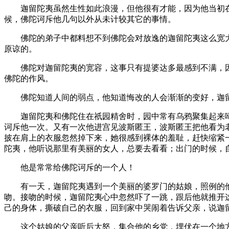
迦留陀夷虽然生性如此浪漫，但他很有才能，因为他当初在
候，佛陀诃斥他几句以外从未计较其它的事情。
佛陀的弟子中都料想不到佛陀会对放逸的迦留陀夷这么宽大
原谅的。
佛陀对迦留陀夷的宽容，这事只有提婆达多最感到不满，因
佛陀的作风。
佛陀知道人间的弱点，他知道悔改的人会渐渐的变好，迦留
迦留陀夷和佛陀住在祇园精舍时，园中常有乌鸦聚集起来啼
诃斥他一次。又有一次他进宫见波斯匿王，波斯匿王把他看为
披在肩上的衣服忽然掉下来，她很感到裸体的羞耻，赶快缩紧
陀夷，他听说那里有美丽的女人，总要去看看；出门的时候，
他是常常给佛陀诃斥的一个人！
有一天，迦留陀夷遇到一个美丽的婆罗门的姑娘，照例的他
吻。接吻的时候，迦留陀夷心中忽然吓了一跳，跟后他就推开
己的身体，撕破自己的衣服，回到家中哭闹着告诉父亲，说迦
这个姑娘的父亲听后大怒，集合他的乡党，埋伏在一个地方