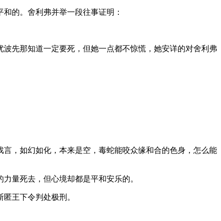
平和的。舍利弗并举一段往事证明：
波先那知道一定要死，但她一点都不惊慌，她安详的对舍利弗
言，如幻如化，本来是空，毒蛇能咬众缘和合的色身，怎么能
的力量死去，但心境却都是平和安乐的。
斯匿王下令判处极刑。