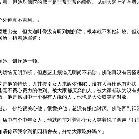
爱看。但她对佛陀的威严是非常非常的崇敬。见到大迦叶的圣者
个外道真不吉利。』
逐出去，但大迦叶像没有听到她的话，根本就不和她计较。但这
居所，指着她骂道：
倒她，训斥她一顿。
烦恼无明虽断，但思惑上烦恼无明尚不易除，佛陀再没有责怪
是他的特长，尤其接引女人来皈依佛陀，没有人再比他有办法。
能毫不费心费力的做到。被大家都厌弃的人，被大家都认为没有
敬，他是僧团中一个很有人缘的人，他也是大众取笑的对象。
步，佛陀很关心他，很爱护他，总没有嫌他讨厌。佛陀回到祇园
店中有个中年女人，他就向前对着那个女人笑着说了两声「很香
请你帮我拿到祇园精舍去，分给大家吃好吗？』