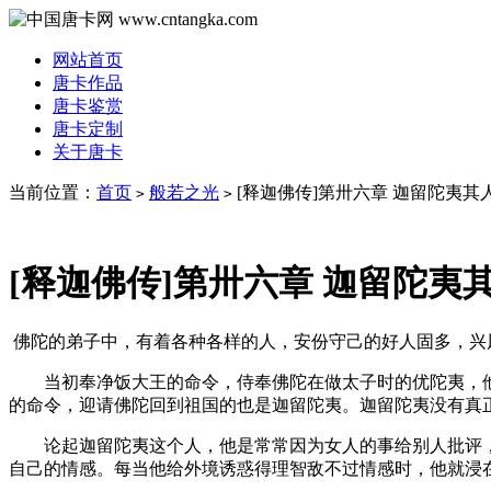
网站首页
唐卡作品
唐卡鉴赏
唐卡定制
关于唐卡
当前位置：
首页
般若之光
[释迦佛传]第卅六章 迦留陀夷其
>
>
[释迦佛传]第卅六章 迦留陀夷
佛陀的弟子中，有着各种各样的人，安份守己的好人固多，兴
当初奉净饭大王的命令，侍奉佛陀在做太子时的优陀夷，他
的命令，迎请佛陀回到祖国的也是迦留陀夷。迦留陀夷没有真
论起迦留陀夷这个人，他是常常因为女人的事给别人批评，
自己的情感。每当他给外境诱惑得理智敌不过情感时，他就浸