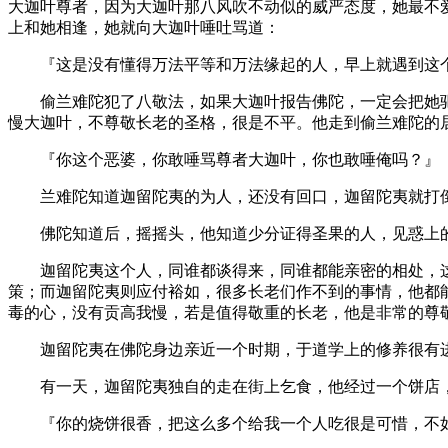
大迦叶尊者，因为大迦叶那八风吹不动似的威严态度，她最不
上和她相逢，她就向大迦叶唾吐骂道：
『这是没有懂得万法平等和万法缘起的人，早上就遇到这
偷兰难陀犯了八敬法，如果大迦叶报告佛陀，一定会把她驱
慢大迦叶，不尊敬长老的圣格，很是不平。他走到偷兰难陀的
『你这个恶婆，你敢唾骂尊者大迦叶，你也敢唾俺吗？』
兰难陀知道迦留陀夷的为人，还没有回口，迦留陀夷就打
佛陀知道后，摇摇头，他知道少分证得圣果的人，见惑上的
迦留陀夷这个人，同谁都谈得来，同谁都能亲密的相处，这
策；而迦留陀夷则应付裕如，很多长老们作不到的事情，他都
毒的心，没有贡高我慢，若是值得敬重的长老，他是非常的尊
迦留陀夷在佛陀身边亲近一个时期，于道学上的修养很有进
有一天，迦留陀夷独自的走在街上乞食，他经过一个饼店，
『你的烧饼很香，把这么多个给我一个人吃很是可惜，不如