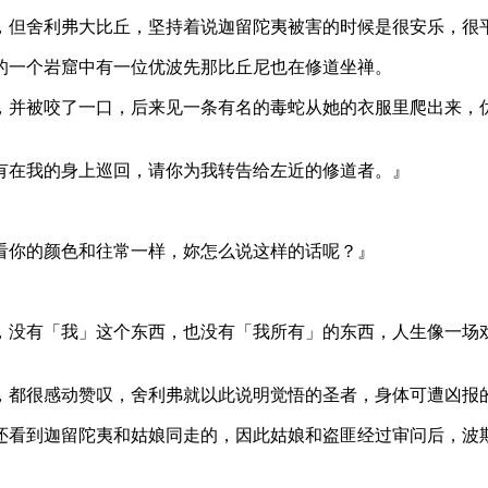
但舍利弗大比丘，坚持着说迦留陀夷被害的时候是很安乐，很
一个岩窟中有一位优波先那比丘尼也在修道坐禅。
并被咬了一口，后来见一条有名的毒蛇从她的衣服里爬出来，优
在我的身上巡回，请你为我转告给左近的修道者。』
你的颜色和往常一样，妳怎么说这样的话呢？』
没有「我」这个东西，也没有「我所有」的东西，人生像一场戏
都很感动赞叹，舍利弗就以此说明觉悟的圣者，身体可遭凶报
看到迦留陀夷和姑娘同走的，因此姑娘和盗匪经过审问后，波