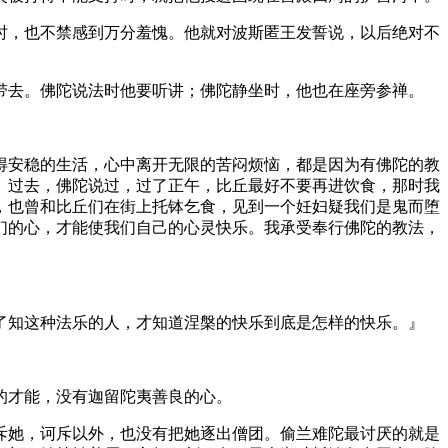
，也不禁感到万分羞愧。他就对波斯匿王发誓说，以后绝对不
去。佛陀说法时他要听讲；佛陀静坐时，他也在座旁参禅。
安稳的生活，心中离开无限的苦闷烦恼，都是因为有佛陀的教
。过去，佛陀说过，过了正午，比丘最好不要再进饮食，那时我
，也曾和比丘们在街上托钵乞食，见到一个妊妇疑我们是鬼而堕
们的心，才能使我们自己的心灵快乐。我承受奉行佛陀的教法，
知这种法乐的人，才知道涅槃的快乐到底是怎样的快乐。』
的才能，没有迦留陀夷善良的心。
她，诃斥以外，也没有把她逐出僧团。偷兰难陀最讨厌的就是