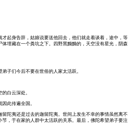
才起身告辞，姑娘说要送他回去，他们就走着谈着，途中，等
尸体埋藏在一个粪坑之下。四野黑黝黝的，天空没有星光，阴森
。
望弟子们今后不要在世俗的人家太活跃。
空的白云深处。
就因此传遍全国。
留陀夷还是过去的迦留陀夷。世间上发生不幸的事情虽然离不
小节，于在家的人群中太活跃的关系。最后，佛陀希望弟子要注