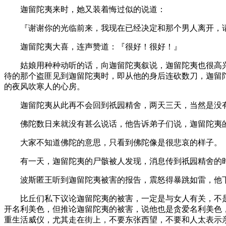
迦留陀夷来时，她又装着悔过似的说道：
『谢谢你的光临前来，我现在已经决定和那个男人离开，
迦留陀夷大喜，连声赞道：『很好！很好！』
姑娘用种种动听的话，向迦留陀夷叙说，迦留陀夷也很高兴
待的那个盗匪见到迦留陀夷时，即从他的身后连砍数刀，迦留
的夜风吹寒人的心房。
迦留陀夷从此再不会回到祇园精舍，两天三天，当然是没有
佛陀数日来就没有甚么说话，他告诉弟子们说，迦留陀夷的
大家不知道佛陀的意思，只看到佛陀像是很悲哀的样子。
有一天，迦留陀夷的尸骸被人发现，消息传到祇园精舍的时
波斯匿王听到迦留陀夷被害的报告，震怒得暴跳如雷，他下
比丘们私下议论迦留陀夷的被害，一定是与女人有关，不是
开名利美色，但推论迦留陀夷的被害，说他也是贪爱名利美色
重生活威仪，尤其走在街上，不要东张西望，不要和人太表示