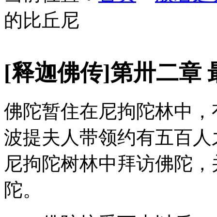
的比丘尼
[释迦佛传]第卅二章
佛陀暂住在尼拘陀林中，
波提夫人带领约有五百人
尼拘陀树林中拜访佛陀，
陀。