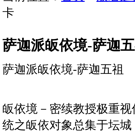
卡
萨迦派皈依境-萨迦
萨迦派皈依境-萨迦五祖
皈依境－密续教授极重视
统之皈依对象总集于坛城