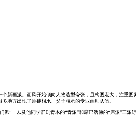
的一个新画派。画风开始倾向人物造型夸张，且构图宏大，注重图
很多地方出现了师徒相承、父子相承的专业画师队伍。
门派”，以及他同学群则青木的“青派”和席巴活佛的“席派”三派