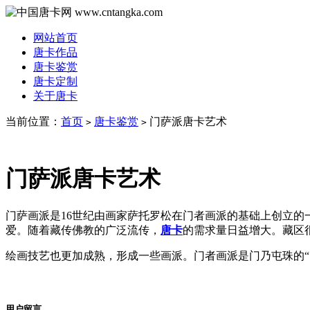
网站首页
唐卡作品
唐卡鉴赏
唐卡定制
关于唐卡
当前位置：
首页
唐卡鉴赏
门萨派唐卡艺术
>
>
门萨派唐卡艺术
门萨画派是16世纪由画家萨托罗松在门者画派的基础上创立
爱。随着藏传佛教的广泛流传，
唐卡
的需求量日益增大。藏区
绘画技艺也更加成熟，形成一些画派。门者画派是门乃屯珠的“
用户留言