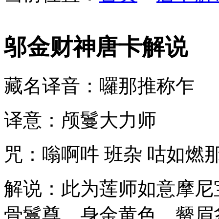
邬金财神唐卡解说
藏名译音：囉那推称乍
译意：颅鬘大力师
咒：嗡啊吽 班杂 咕如燃那
解说：此为莲师如意摩尼
骨鬘尊，身金黄色，颦眉