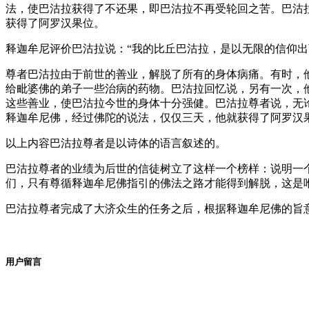
法，使巴沽拉获得了不还果，即巴沽拉不再受轮回之苦。巴沽
获得了阿罗汉果位。
释迦牟尼评价巴沽拉说：“我的比丘巴沽拉，是以无限的信
尊者巴沽拉由于前世的善业，解脱了所有的身体病痛。有时，
给毗婆佛的弟子一些治病的药物。巴沽拉回忆说，另有一次，
这些善业，使巴沽拉今世的身体十分强健。巴沽拉尊者说，无
释迦牟尼佛，经过佛陀的说法，仅仅三天，他就获得了阿罗
以上内容巴沽拉尊者是以诗体的语言叙述的。
巴沽拉尊者的业绩为后世的信徒树立了这样一个榜样：说明一
们，只有尊循释迦牟尼佛指引的佛法之路才能得到解脱，这
巴沽拉尊者完成了大济众生的任务之后，根据释迦牟尼佛的旨
用户留言