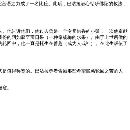
陀言语之力成了一名比丘。此后，巴沽拉潜心钻研佛陀的教法，
人。他告诉他们，他过去曾是一个专卖供香的小贩，一次他奉献
成份的阿如获至宝日果（一种像杨梅的水果）。由于上世所做的
的轮回中，他一直是托生在善趣（成为人或神）。在此生皈依了
式是值得称赞的。巴沽拉尊者告诫那些希望脱离轮回之苦的人
岩窟。