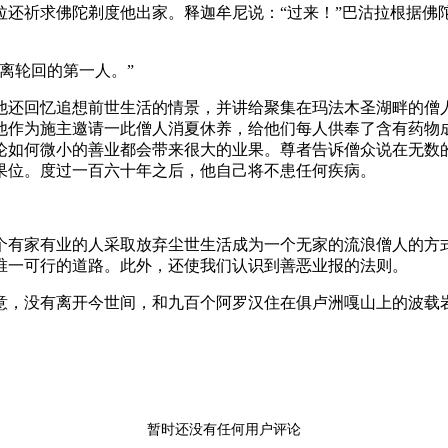
拉还祈求佛陀剃度他出家。释迦牟尼说：“过来！”巴沽拉根据佛
仰出离轮回的第一人。”
他还回忆追想前世生活的情景，并讲给聚集在玛法木圣湖畔的僧
他作为施主邀请一此僧人消夏休养，给他们每人供奉了含有药物
论如何微小的善业都会带来很大的业果。尊者告诉僧众说在无数
汉果位。度过一百六十年之后，他自己将不患任何疾病。
个有家有业的人采取放弃尘世生活成为一个无家的流浪僧人的方
是唯一可行的道路。此外，还使我们认识到善恶业报的法则。
意，没有离开今世间，和九百个阿罗汉住在俱卢洲嘎山上的波载
暂时还没有任何用户评论