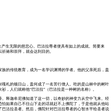
生产生无限的慈悲心。巴沽拉尊者便具有如上的成就。简要来
并予以祈祷和崇拜，就会达到目的。
家族的传统教育，成为一名学识渊博的学者。他的父亲死后，盖
尔嘎札的顿日山，盖何成了一名苦行僧人。吃的是山林中的树叶
作衣衫，人们就称他“巴沽拉”（巴沽拉是一种树的名称）。
香。释迦牟尼佛知道了这一切，以奇妙的神变力从空中飞来。经
恐怕如果自己不往山下走的话就赶不上佛陀了，于是他就从他站
了巴沽拉圣者。然后，佛陀针对巴沽拉尊者的心智水平给圣者说