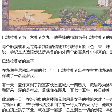
巴沽拉尊者为十六尊者之九，他手捧的猫鼬为是巴沽拉尊者的
每个触摸或看见过尊者猫鼬的信徒都将获得五欲（色、香、味
说，学识是从透悟佛法所具备的内外两个必需条件中得来的
巴沽拉尊者的生平
在释迦牟尼佛出生前的七十年，巴沽拉尊者出生在室罗伐释底
保成了一名流浪汉。
有一天，盖保来到了距室罗伐悉底城六十四巴尺，藏语称为洛
和野果，穿的是树皮。盖保住在那儿一百七十五年，终日静修
此后的一天，在洛玛巾的富楼那兄弟用最女子的檀旃木建了一
过顿日山时，苦行僧巴沽拉看到了有一行人在西天飞行，他就
的山顶上跳了下业。就在那一霎那，总是洞悉一切的佛陀，早