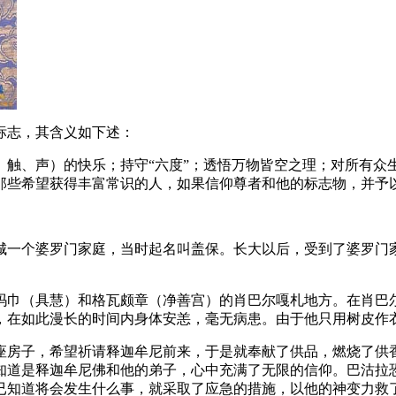
标志，其含义如下述：
、触、声）的快乐；持守“六度”；透悟万物皆空之理；对所有众
。那些希望获得丰富常识的人，如果信仰尊者和他的标志物，
城一个婆罗门家庭，当时起名叫盖保。长大以后，受到了婆罗门
玛巾（具慧）和格瓦颇章（净善宫）的肖巴尔嘎札地方。在肖巴
，在如此漫长的时间内身体安恙，毫无病患。由于他只用树皮
座房子，希望祈请释迦牟尼前来，于是就奉献了供品，燃烧了供
知道是释迦牟尼佛和他的弟子，心中充满了无限的信仰。巴沽拉
已知道将会发生什么事，就采取了应急的措施，以他的神变力救