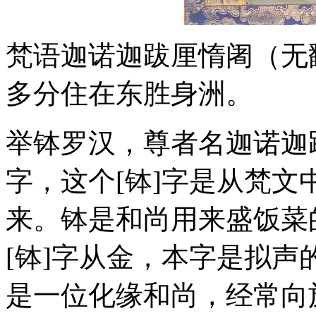
梵语迦诺迦跋厘惰阇（无
多分住在东胜身洲。
举钵罗汉，尊者名迦诺迦
字，这个[钵]字是从梵文
来。钵是和尚用来盛饭菜
[钵]字从金，本字是拟
是一位化缘和尚，经常向