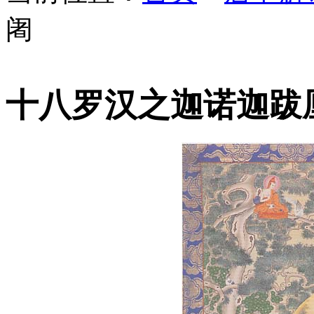
阇
十八罗汉之迦诺迦跋